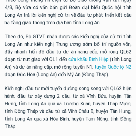
4/8, Bộ vừa có văn bản gửi Đoàn đại biểu Quốc hội tỉnh
Long An trả lời kiến nghị cử tri về đầu tư phát triển kết cấu
hạ tầng giao thông trên địa bàn tỉnh Long An.
Theo đó, Bộ GTVT nhận được các kiến nghị của cử tri tỉnh
Long An như kiến nghị Trung ương sớm bố trí nguồn vốn,
đẩy nhanh tiến độ đầu tư dự án nâng cấp, mở rộng QL62
đoạn từ nút giao với QL1 đến
cửa khẩu Bình Hiệp
(tỉnh Long
An) và dự án nâng cấp, mở rộng tuyến N1;
tuyến Quốc lộ N2
đoạn Đức Hòa (Long An) đến Mỹ An (Đồng Tháp).
Kiến nghị đầu tư mới tuyến đường song song với QL62 hiện
hành; đầu tư xây dựng 2 cầu, từ xã Vĩnh Bửu, huyện Tân
Hưng, tỉnh Long An qua xã Trường Xuân, huyện Tháp Mười,
tỉnh Đồng Tháp và cầu từ xã Vĩnh Châu B, huyện Tân Hưng,
tỉnh Long An qua xã Hòa Bình, huyện Tam Nông, tỉnh Đồng
Tháp.