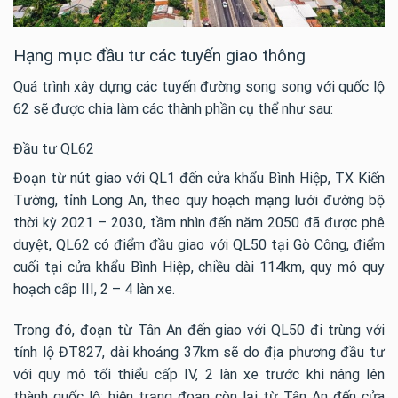
Hạng mục đầu tư các tuyến giao thông
Quá trình xây dựng các tuyến đường song song với quốc lộ
62 sẽ được chia làm các thành phần cụ thể như sau:
Đầu tư QL62
Đoạn từ nút giao với QL1 đến cửa khẩu Bình Hiệp, TX Kiến
Tường, tỉnh Long An, theo quy hoạch mạng lưới đường bộ
thời kỳ 2021 – 2030, tầm nhìn đến năm 2050 đã được phê
duyệt, QL62 có điểm đầu giao với QL50 tại Gò Công, điểm
cuối tại cửa khẩu Bình Hiệp, chiều dài 114km, quy mô quy
hoạch cấp III, 2 – 4 làn xe.
Trong đó, đoạn từ Tân An đến giao với QL50 đi trùng với
tỉnh lộ ĐT827, dài khoảng 37km sẽ do địa phương đầu tư
với quy mô tối thiểu cấp IV, 2 làn xe trước khi nâng lên
thành quốc lộ; hiện trạng đoạn còn lại từ Tân An đến cửa