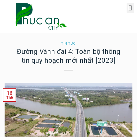
Giới Thiệu Dự Án Phúc An Ashita
TIN TỨC
Đường Vành đai 4: Toàn bộ thông
tin quy hoạch mới nhất [2023]
16
Th6