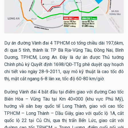
Dự án đường Vành đai 4 TPHCM có tổng chiều dài 197,6km,
đi qua 5 tỉnh, thành là: TP Bà Rịa-Vũng Tàu, Đồng Nai, Bình
Dương, TP.HCM, Long An. Đây là dự án được Thủ tướng
Chính phủ ký Quyết định 1698/QĐ-TTg phê duyệt quy hoạch
chi tiết vào ngày 28-9-2011, quy mô kỹ thuật là cao tốc đô
thị, mặt cắt ngang 6-8 làn xe, tốc độ 60-80 km/giờ.
Đường Vành đai 4 bắt đầu tại điểm giao với đường Cao tốc
Biên Hòa – Vũng Tàu tại Km 40+000 (khu vực Phú Mỹ),
hướng về sân bay quốc tế Long Thành, giao với cao tốc
TP.HCM – Long Thành – Dầu Giây, giao với quốc lộ 1A, cắt
quốc lộ 22 tại Củ Chi, qua thị trấn Bến Lức, giao cắt với
đường cao tốc TP.HCM – Trung Lương, điểm cuối nối với