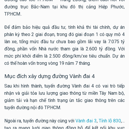
đường trục Bắc-Nam tại khu đô thị cảng Hiệp Phước,
TP.HCM..
Để đảm bảo hiệu quả đầu tư, tính khả thi tài chính, dự án
phân kỳ theo 2 giai đoạn, trong đó giai đoạn 1 có quy mô 4
làn xe, tổng mức đầu tư chưa bao gồm lãi vay là 7.075 tỷ
đồng, phần vốn Nhà nước tham gia là 2.600 tỷ đồng. Với
mức phí khởi điểm là 2.500 đồng/km/xe tiêu chuẩn. Dự án
có thể hoàn vốn trong vòng 19 năm 7 tháng.
Mục đích xây dựng đường Vành đai 4
Sau khi hình thành, tuyến đường Vành đai 4 có vai trò tiếp
nhận và giải tỏa lưu lượng giao thông từ miền Tây Nam bộ,
giảm tải và hạn chế tình trạng ùn tắc giao thông trên các
tuyến đường nội đô TP.HCM.
Ngoài ra, tuyến đường này cùng với
Vành đai 3
,
Tỉnh lộ 830
,…
tạo ra mạng lưới giao thông đồng bộ để kết nối khu vực