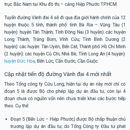
trục Bắc Nam tại Khu đô thị – cảng Hiệp Phước TP.HCM.
Tuyến đường Vành đai 4 sẽ đi qua địa giới hành chính của 12
huyện thuộc 5 tỉnh, thành phố: tỉnh Bà Rịa – Vũng Tàu (1
huyện): huyện Tân Thành; Tỉnh Đồng Nai (3 huyện): các huyện
Long Thành, Trảng Bom, Vĩnh Cửu; Tỉnh Bình Dương (2
huyện): các huyện: Tân Uyên, Bến Cát; Thành phố Hồ Chí Minh
(2 huyện): các huyện Củ Chi, Nhà Bè; Tỉnh Long An (4 huyện):
huyện Đức Hòa
, Bến Lức, Cần Đước, Cần Giuộc.
Cập nhật tiến độ đường Vành đai 4 mới nhất
Theo Tổng công ty Cửu Long, hiện tại dự án này mới chỉ có
đoạn 5 là được Bộ cho phép lập dự án đầu tư, còn lại 4
đoạn chưa có nguồn vốn nên chưa triển khai các bước tiếp
theo. Cụ thể:
Đoạn 5 (Bến Lức – Hiệp Phước) được Bộ chấp thuận chủ
trương lập dự án đầu tư, do Tổng Công ty Đầu tư phát