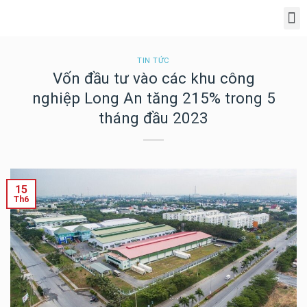
Giới Thiệu Dự Án Phúc An Ashita
TIN TỨC
Vốn đầu tư vào các khu công
nghiệp Long An tăng 215% trong 5
tháng đầu 2023
15
Th6