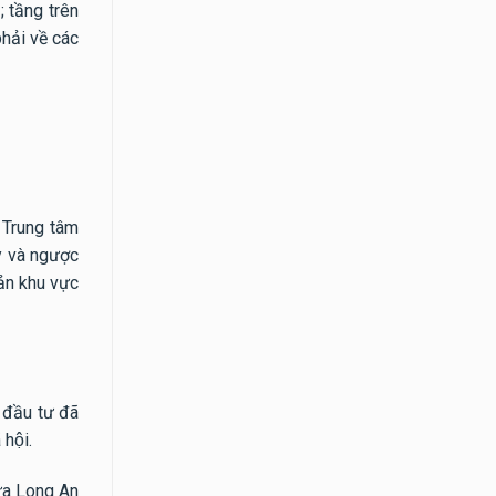
 tầng trên
phải về các
ề Trung tâm
ây và ngược
sản khu vực
đầu tư đã
 hội.
iữa Long An