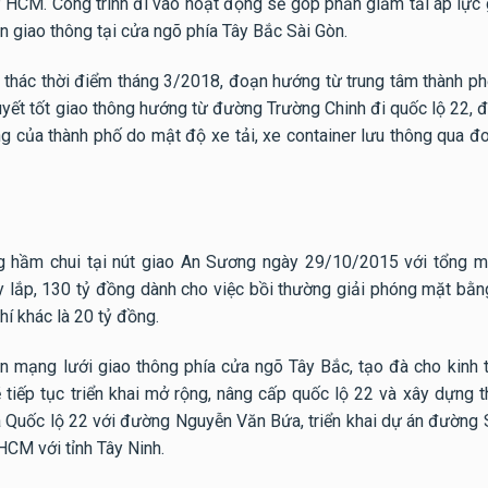
P HCM. Công trình đi vào hoạt động sẽ góp phần giảm tải áp lực 
nạn giao thông tại cửa ngõ phía Tây Bắc Sài Gòn.
thác thời điểm tháng 3/2018, đoạn hướng từ trung tâm thành ph
uyết tốt giao thông hướng từ đường Trường Chinh đi quốc lộ 22, 
g của thành phố do mật độ xe tải, xe container lưu thông qua đo
ng hầm chui tại nút giao An Sương ngày 29/10/2015 với tổng 
y lắp, 130 tỷ đồng dành cho việc bồi thường giải phóng mặt bằng
phí khác là 20 tỷ đồng.
ện mạng lưới giao thông phía cửa ngõ Tây Bắc, tạo đà cho kinh t
sẽ tiếp tục triển khai mở rộng, nâng cấp quốc lộ 22 và xây dựng
à Quốc lộ 22 với đường Nguyễn Văn Bứa, triển khai dự án đường
CM với tỉnh Tây Ninh.