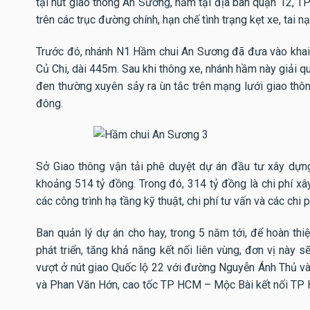
tại nút giao thông An Sương, nằm tại địa bàn quận 12, T
trên các trục đường chính, hạn chế tình trạng kẹt xe, tai 
Trước đó, nhánh N1 Hầm chui An Sương đã đưa vào khai 
Củ Chi, dài 445m. Sau khi thông xe, nhánh hầm này giải q
đen thường xuyên sảy ra ùn tắc trên mạng lưới giao thôn
đông.
Sở Giao thông vận tải phê duyệt dự án đầu tư xây dự
khoảng 514 tỷ đồng. Trong đó, 314 tỷ đồng là chi phí xâ
các công trình hạ tầng kỹ thuật, chi phí tư vấn và các chi 
Ban quản lý dự án cho hay, trong 5 năm tới, để hoàn thi
phát triển, tăng khả năng kết nối liên vùng, đơn vị này 
vượt ở nút giao Quốc lộ 22 với đường Nguyễn Ánh Thủ v
và Phan Văn Hớn, cao tốc TP HCM – Mộc Bài kết nối TP H