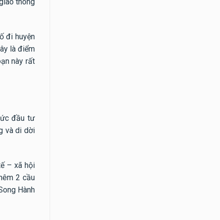
giao thông
ố đi huyện
đây là điểm
ạn này rất
mức đầu tư
 và di dời
ế – xã hội
 thêm 2 cầu
 Song Hành