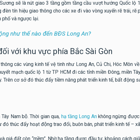
 Sương sẽ là nút giao 3 tầng gồm tầng cầu vượt hướng Quốc lộ 1;
 đèn tín hiệu giao thông cho các xe đi vào vòng xuyến rẽ trái, rẽ 
 phố và ngược lại.
động như thế nào đến BĐS Long An?
i với khu vực phía Bắc Sài Gòn
u thông các vùng kinh tế vệ tinh như Long An, Củ Chi, Hóc Môn v
ng huyết mạch quốc lộ 1 từ TP HCM đi các tỉnh miền Đông, miền T
y. Trên cơ sở đó thúc đẩy tiềm năng phát triển kinh tế, bất động 
̉nh Tây Nam bộ. Thời gian qua,
hạ tầng Long An
không ngừng được 
̀ đó thúc đẩy hoạt động trao đổi, buôn bán, phát triển kinh tế – xã
ng và giá đất còn “mềm”. Nhờ hạ tầng được đầu tư, khoảng cách g