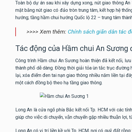
Toàn bộ dự án sau khi xây dựng xong, nút giao thông An
mặt bằng nút giao có đảo tròn trung tâm, kết hợp hệ thống
hướng; tầng hầm chui hướng Quốc lộ 22 – trung tâm thành
>>>> Xem thêm:
Chính sách giãn dân tác 
Tác động của Hầm chui An Sương đố
Công trình Hầm chui An Sương hoàn thiện đã kết nối, lư
thành phố dễ dàng. Đồng thời giải tỏa ùn tắc trục đườ
lại, xóa điểm đen tai nạn giao thông nhiều năm liền tại đâ
một cách đồng bộ theo hạ tầng giao thông.
Long An là cửa ngõ phía Bắc kết nối Tp. HCM với các ti
giúp cho việc di chuyển, vận chuyển gặp nhiều thuận lợi, tư
Long An có vị trí liền kề với Tp. HCM, nơi có quỹ đất rộ