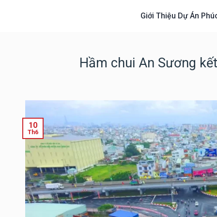
Giới Thiệu Dự Án Phú
Hầm chui An Sương kết nô
10
Th6