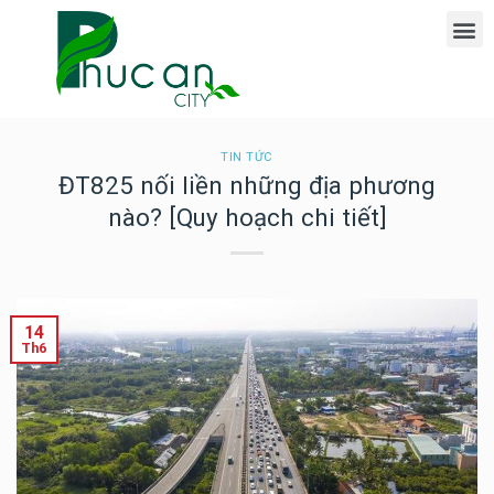
TIN TỨC
ĐT825 nối liền những địa phương
nào? [Quy hoạch chi tiết]
14
Th6