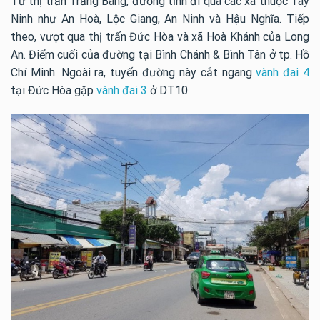
Từ thị trấn Trảng Bàng, đường tỉnh đi qua các xã thuộc Tây
Ninh như An Hoà, Lộc Giang, An Ninh và Hậu Nghĩa. Tiếp
theo, vượt qua thị trấn Đức Hòa và xã Hoà Khánh của Long
An. Điểm cuối của đường tại Bình Chánh & Bình Tân ở tp. Hồ
Chí Minh. Ngoài ra, tuyến đường này cắt ngang
vành đai 4
tại Đức Hòa gặp
vành đai 3
ở DT10.