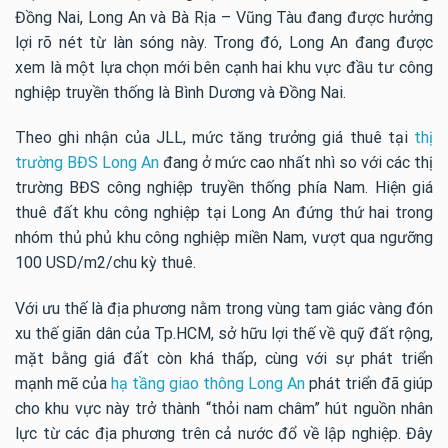
Đồng Nai, Long An và Bà Rịa – Vũng Tàu đang được hưởng
lợi rõ nét từ làn sóng này. Trong đó, Long An đang được
xem là một lựa chọn mới bên cạnh hai khu vực đầu tư công
nghiệp truyền thống là Bình Dương và Đồng Nai.
Theo ghi nhận của JLL, mức tăng trưởng giá thuê tại
thị
trường BĐS Long An
đang ở mức cao nhất nhì so với các thị
trường BĐS công nghiệp truyền thống phía Nam. Hiện giá
thuê đất khu công nghiệp tại Long An đứng thứ hai trong
nhóm thủ phủ khu công nghiệp miền Nam, vượt qua ngưỡng
100 USD/m2/chu kỳ thuê.
Với ưu thế là địa phương nằm trong vùng tam giác vàng đón
xu thế giãn dân của Tp.HCM, sở hữu lợi thế về quỹ đất rộng,
mặt bằng giá đất còn khá thấp, cùng với sự phát triển
mạnh mẽ của
hạ tầng giao thông Long An
phát triển đã giúp
cho khu vực này trở thành “thỏi nam châm” hút nguồn nhân
lực từ các địa phương trên cả nước đổ về lập nghiệp. Đây