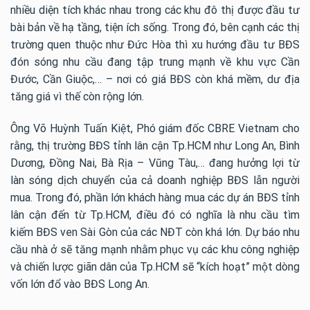
nhiều diện tích khác nhau trong các khu đô thị được đầu tư
bài bản về hạ tầng, tiện ích sống. Trong đó, bên cạnh các thị
trường quen thuộc như Đức Hòa thì xu hướng đầu tư BĐS
đón sóng nhu cầu đang tập trung mạnh về khu vực Cần
Đước, Cần Giuộc,… – nơi có giá BĐS còn khá mềm, dư địa
tăng giá vì thế còn rộng lớn.
Ông Võ Huỳnh Tuấn Kiệt, Phó giám đốc CBRE Vietnam cho
rằng, thị trường BĐS tỉnh lân cận Tp.HCM như Long An, Bình
Dương, Đồng Nai, Bà Rịa – Vũng Tàu,… đang hưởng lợi từ
làn sóng dịch chuyển của cả doanh nghiệp BĐS lẫn người
mua. Trong đó, phần lớn khách hàng mua các dự án BĐS tỉnh
lân cận đến từ Tp.HCM, điều đó có nghĩa là nhu cầu tìm
kiếm BĐS ven Sài Gòn của các NĐT còn khá lớn. Dự báo nhu
cầu nhà ở sẽ tăng mạnh nhằm phục vụ các khu công nghiệp
và chiến lược giãn dân của Tp.HCM sẽ “kích hoạt” một dòng
vốn lớn đổ vào BĐS Long An.