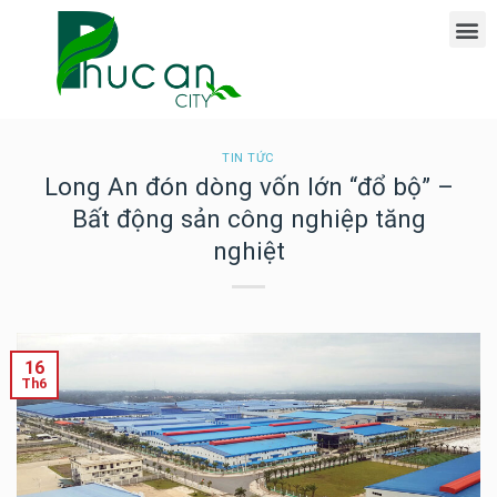
Giới Thiệu Dự Án Phúc An Ashita
TIN TỨC
Long An đón dòng vốn lớn “đổ bộ” –
Bất động sản công nghiệp tăng
nghiệt
16
Th6