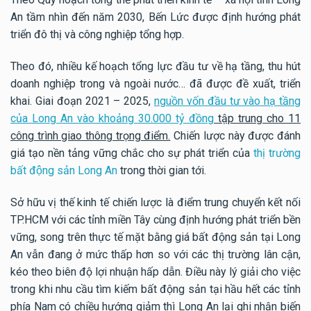
An tầm nhìn đến năm 2030, Bến Lức được định hướng phát
triển đô thị và công nghiệp tổng hợp.
Theo đó, nhiều kế hoạch tổng lực đầu tư về hạ tầng, thu hút
doanh nghiệp trong và ngoài nước… đã được đề xuất, triển
khai. Giai đoạn 2021 – 2025,
nguồn vốn đầu tư vào hạ tầng
của Long An vào khoảng 30.000 tỷ đồng
tập trung cho 11
công trình giao thông trọng điểm.
Chiến lược này được đánh
giá tạo nền tảng vững chắc cho sự phát triển của
thị trường
bất động sản Long An
trong thời gian tới.
Sở hữu vị thế kinh tế chiến lược là điểm trung chuyển kết nối
TP.HCM với các tỉnh miền Tây cùng định hướng phát triển bền
vững, song trên thực tế mặt bằng giá bất động sản tại Long
An vẫn đang ở mức thấp hơn so với các thị trường lân cận,
kéo theo biên độ lợi nhuận hấp dẫn. Điều này lý giải cho việc
trong khi nhu cầu tìm kiếm bất động sản tại hầu hết các tỉnh
phía Nam có chiều hướng giảm thì Long An lại ghi nhận biến