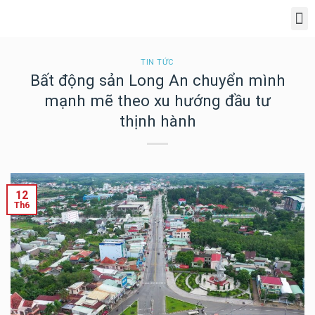
Giới Thiệu Dự Án Phúc An Ashita
TIN TỨC
Bất động sản Long An chuyển mình
mạnh mẽ theo xu hướng đầu tư
thịnh hành
12
Th6