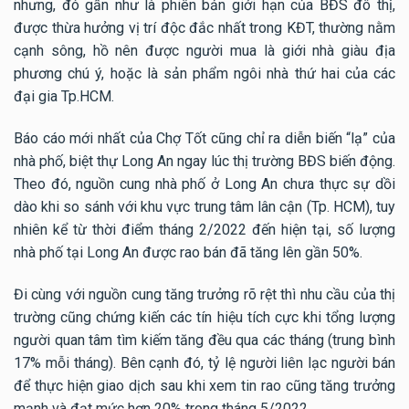
nhưng, đó gần như là phiên bản giới hạn của BĐS đô thị,
được thừa hưởng vị trí độc đắc nhất trong KĐT, thường nằm
cạnh sông, hồ nên được người mua là giới nhà giàu địa
phương chú ý, hoặc là sản phẩm ngôi nhà thứ hai của các
đại gia Tp.HCM.
Báo cáo mới nhất của Chợ Tốt cũng chỉ ra diễn biến “lạ” của
nhà phố, biệt thự Long An ngay lúc thị trường BĐS biến động.
Theo đó, nguồn cung nhà phố ở Long An chưa thực sự dồi
dào khi so sánh với khu vực trung tâm lân cận (Tp. HCM), tuy
nhiên kể từ thời điểm tháng 2/2022 đến hiện tại, số lượng
nhà phố tại Long An được rao bán đã tăng lên gần 50%.
Đi cùng với nguồn cung tăng trưởng rõ rệt thì nhu cầu của thị
trường cũng chứng kiến các tín hiệu tích cực khi tổng lượng
người quan tâm tìm kiếm tăng đều qua các tháng (trung bình
17% mỗi tháng). Bên cạnh đó, tỷ lệ người liên lạc người bán
để thực hiện giao dịch sau khi xem tin rao cũng tăng trưởng
mạnh và đạt mức hơn 20% trong tháng 5/2022.