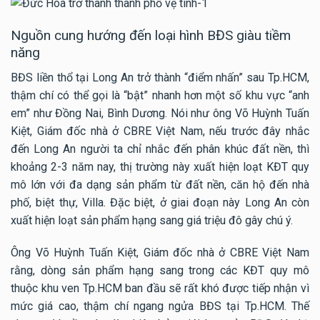
Nguồn cung hướng đến loại hình BĐS giàu tiềm
năng
BĐS liền thổ tại Long An trở thành “điểm nhấn” sau Tp.HCM,
thậm chí có thể gọi là “bật” nhanh hơn một số khu vực “anh
em” như Đồng Nai, Bình Dương. Nói như ông Võ Huỳnh Tuấn
Kiệt, Giám đốc nhà ở CBRE Việt Nam, nếu trước đây nhắc
đến Long An người ta chỉ nhắc đến phân khúc đất nền, thì
khoảng 2-3 năm nay, thị trường này xuất hiện loạt KĐT quy
mô lớn với đa dạng sản phẩm từ đất nền, căn hộ đến nhà
phố, biệt thự, Villa. Đặc biệt, ở giai đoạn này Long An còn
xuất hiện loạt sản phẩm hạng sang giá triệu đô gây chú ý.
Ông Võ Huỳnh Tuấn Kiệt, Giám đốc nhà ở CBRE Việt Nam
rằng, dòng sản phẩm hạng sang trong các KĐT quy mô
thuộc khu ven Tp.HCM ban đầu sẽ rất khó được tiếp nhận vì
mức giá cao, thậm chí ngang ngửa BĐS tại Tp.HCM. Thế