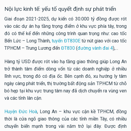
Nội lực kinh tế: yếu tố quyết định sự phát triển
Giai đoạn 2021-2025, dự kiến có 30.000 tỷ đồng được rót
vào các dự án hạ tầng trọng điểm ở khu vực phía tây, trong
đó có thể kể đến những công trình quan trọng như: cao tốc
Bến Lức – Long Thành,
tuyến ĐT830E
từ nút giao với cao tốc
TP.HCM – Trung Lương đến
ĐT830
(
đường vành đai 4
),…
Hàng tỷ USD được rót vào hạ tầng giao thông giúp Long An
trở thành tâm điểm dòng vốn từ các doanh nghiệp ở nhiều
lĩnh vực, trong đó có địa ốc. Bên cạnh đó, xu hướng ly tâm
ngày càng phát triển, thị trường bất động sản TP.HCM từ chỗ
bó hẹp tại khu vực trung tâm nay đã dịch chuyển ra vùng ven
và các tỉnh lân cận.
Huyện Đức Hoà
, Long An – khu vực cận kề TP.HCM, đồng
thời là cửa ngõ giao thông của các tỉnh miền Tây, có nhiều
chuyển biến mạnh trong vài năm trở lại đây. Được định