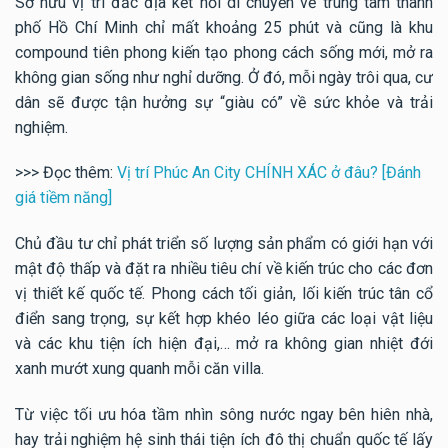
Sở hữu vị trí đắc địa kết nối di chuyển về trung tâm thành
phố Hồ Chí Minh chỉ mất khoảng 25 phút và cũng là khu
compound tiên phong kiến tạo phong cách sống mới, mở ra
không gian sống như nghỉ dưỡng. Ở đó, mỗi ngày trôi qua, cư
dân sẽ được tận hưởng sự “giàu có” về sức khỏe và trải
nghiệm.
>>> Đọc thêm:
Vị trí Phúc An City CHÍNH XÁC ở đâu? [Đánh
giá tiềm năng]
Chủ đầu tư chỉ phát triển số lượng sản phẩm có giới hạn với
mật độ thấp và đặt ra nhiều tiêu chí về kiến trúc cho các đơn
vị thiết kế quốc tế. Phong cách tối giản, lối kiến trúc tân cổ
điển sang trọng, sự kết hợp khéo léo giữa các loại vật liệu
và các khu tiện ích hiện đại,… mở ra không gian nhiệt đới
xanh mướt xung quanh mỗi căn villa.
Từ việc tối ưu hóa tầm nhìn sông nước ngay bên hiên nhà,
hay trải nghiệm hệ sinh thái tiện ích đô thị chuẩn quốc tế lấy