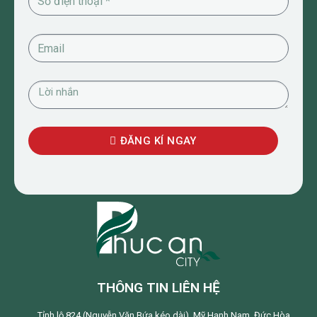
ĐĂNG KÍ NGAY
THÔNG TIN LIÊN HỆ
Tỉnh lộ 824 (Nguyễn Văn Bứa kéo dài), Mỹ Hạnh Nam, Đức Hòa,