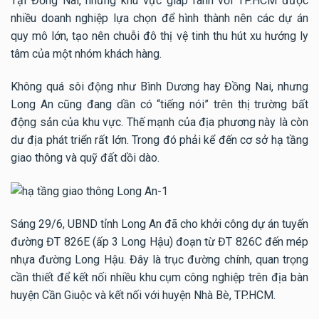
Tại Đồng Nai, những khu vực giáp ranh với TP.HCM được
nhiều doanh nghiệp lựa chọn để hình thành nên các dự án
quy mô lớn, tạo nên chuỗi đô thị vệ tinh thu hút xu hướng ly
tâm của một nhóm khách hàng.
Không quá sôi động như Bình Dương hay Đồng Nai, nhưng
Long An cũng đang dần có “tiếng nói” trên thị trường bất
động sản của khu vực. Thế mạnh của địa phương này là còn
dư địa phát triển rất lớn. Trong đó phải kể đến cơ sở hạ tầng
giao thông và quỹ đất dồi dào.
Sáng 29/6, UBND tỉnh Long An đã cho khởi công dự án tuyến
đường ĐT 826E (ấp 3 Long Hậu) đoạn từ ĐT 826C đến mép
nhựa đường Long Hậu. Đây là trục đường chính, quan trọng
cần thiết để kết nối nhiều khu cụm công nghiệp trên địa bàn
huyện Cần Giuộc và kết nối với huyện Nhà Bè, TP.HCM.