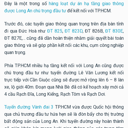
Đây là một trong số
hàng loạt dự án hạ tầng giao thông
được Long An chú trọng đầu tư
để kết nối với TP.HCM.
Trước đó, các tuyến giao thông quan trọng trên địa bàn tỉnh
đi qua Đức Hoà như
ĐT 825
,
ĐT 823D
, ĐT 826B,
ĐT 830E
,
ĐT 827E,… cũng đã dần hoàn thiện nhằm giải quyết bài toán
giao thông và sẽ góp phần kết nối các khu, cụm công nghiệp
quan trọng.
Phía TP.HCM nhiều hạ tầng kết nối với Long An cũng được
chú trọng đầu tư như tuyến đường Lê Văn Lương kết nối
trực tiếp với Cần Giuộc cũng sẽ được mở rộng lên 6 – 8 làn
xe, lộ giới 40m. Đoạn qua Nhà Bè đã có kế hoạch xây mới cả
4 cầu Rạch Đĩa, Long Kiểng, Rạch Tôm và Rạch Dơi.
Tuyến đường Vành đai 3
TP.HCM vừa được Quốc hội thông
qua chủ trương đầu tư hứa hẹn sẽ là đòn bẩy cho thị trường
bất động sản của Long An. Khi tuyến đường này hoàn thành