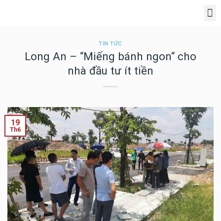
Giới Thiệu Dự Án Phúc An Ashita
TIN TỨC
Long An – “Miếng bánh ngon“ cho
nhà đầu tư ít tiền
19
Th6