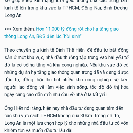
sẽ giúp khép kín mạng lưới giao thông của các trung tâm
kinh tế lớn trong khu vực là TP.HCM, Đồng Nai, Bình Dương,
Long An.
>>> Xem thêm:
Hơn 11.000 tỷ đồng rót cho hạ tầng giao
thông Long An, BĐS đến lúc “hồi sinh”
Theo chuyên gia kinh tế Đinh Thế Hiển, để đầu tư bất động
sản ở một khu vực, nhà đầu thường tập trung vào hai yếu tố
đó là cơ sở hạ tầng và khu công nghiệp. Nếu khu vực đó có
những dự án hạ tầng giao thông quan trọng đã và đang được
đầu tư, đồng thời thu hút nhiều khu công nghiệp sẽ kéo
người lao động về làm việc sinh sống, tốc độ đô thị hóa
ngày càng cao dẫn đến nhu cầu về nhà ở là tất yếu.
Ông Hiển nói rằng, hiện nay nhà đầu tư đang quan tâm đến
các khu vực cách TP.HCM không quá 30km. Trong số đó,
Long An là một lựa chọn hợp lý cho những nhà đầu tư có vốn
khiêm tốn và muốn đầu tư lâu dài.