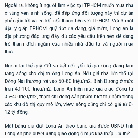
Ngoài ra, không ít người làm việc tại TP.HCM muốn mua nhà
ở vùng ven sinh sống, để đáp ứng đối tượng này thì dự án
phải gần kề và có kết nối thuận tiện với TP.HCM. Với 3 mặt
địa lý giáp TP.HCM, quỹ đất đa dạng, giá mềm, Long An là
địa phương đáp ứng đầy đủ các yêu cầu trên nên dễ dàng
trở thành đích ngắm của nhiều nhà đầu tư và người mua
thực.
Ngoài lợi thế quỹ đất và kết nối, yếu tố giá cũng đang làm
tăng sóng cho chị trường Long An. Nếu giá nhà liền thổ tại
Đồng Nai thường rơi vào 50-80 triệu/m2, Bình Dương ở mức
trên 40-100 triệu/m2, Long An hiện mức giá giao động từ
35-40 triệu/m2, thậm chí dòng sản phẩm biệt thự nằm trong
các khu đô thị quy mô lớn, view sông cũng chỉ có giá từ 8-
12 tỷ đồng.
Mặt bằng giá đất Long An theo bảng giá được UBND tỉnh
Long An phê duyệt đang giao động ở mức khá thấp. Cụ thể: